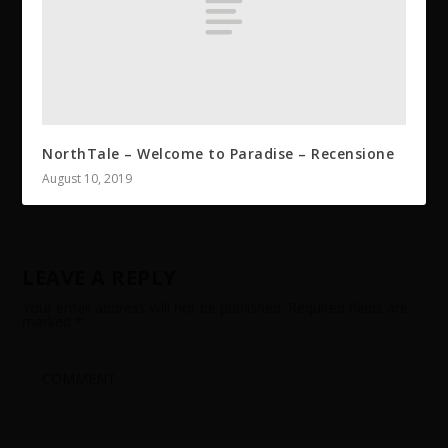
NorthTale – Welcome to Paradise – Recensione
August 10, 2019
LEAVE A REPLY
Your email address will not be published.
Required fields are
marked
*