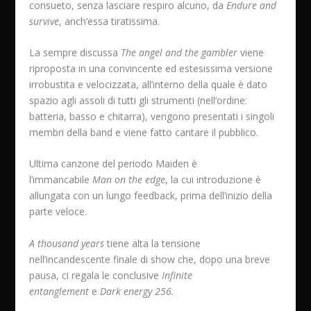
consueto, senza lasciare respiro alcuno, da
Endure and
survive
, anch’essa tiratissima.
La sempre discussa
The angel and the gambler
viene
riproposta in una convincente ed estesissima versione
irrobustita e velocizzata, all’interno della quale è dato
spazio agli assoli di tutti gli strumenti (nell’ordine:
batteria, basso e chitarra), vengono presentati i singoli
membri della band e viene fatto cantare il pubblico.
Ultima canzone del periodo Maiden è
l’immancabile
Man on the edge
, la cui introduzione è
allungata con un lungo feedback, prima dell’inizio della
parte veloce.
A thousand years
tiene alta la tensione
nell’incandescente finale di show che, dopo una breve
pausa, ci regala le conclusive
Infinite
entanglement
e
Dark energy 256.