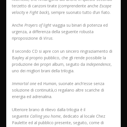
terzetto di canzoni tirate (comprendente anche
Escape
velocity
e
Fight back
)
,
sempre suonato tutto d’un fiato.
Anche
Prayers of light
viaggia su binari di potenza ed
urgenza, a differenza della seguente robusta
riproposizione di
Virus
.
Il secondo CD si apre con un sincero ringraziamento di
Bayley al proprio pubblico, che gli rende possibile la
produzione dei propri album, seguito da
Independence
,
uno dei migliori brani della trilogia.
Immortal one
ed
Human
, suonate anch’esse senza
soluzione di continuità,ci regalano altre scariche di
energia ed adrenalina.
Ulteriore brano di rilievo dalla trilogia è il
seguente
Calling you home
, dedicato al locale Chez
Paulette ed al pubblico presente, seguito, come di