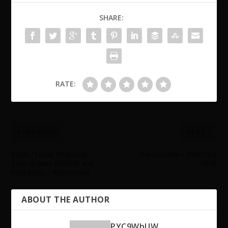
SHARE:
RATE:
PREVIOUS
NEXT
Turilli / Lione Rhapsody –
Pier Gonella – Intervista
Zero Gravity (Rebirth and
2020
Evolution) – Recensione
ABOUT THE AUTHOR
PYC9WhUW