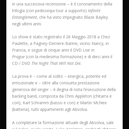
in una successiva recensione – è il coronamento della
trilogia (con pedissequi tour a supporto)
Infinite
Entanglement
, che ha visto impegnato Blaze Bayley
negli ultimi anni.
Lo show è stato registrato il 26 Maggio 2018 a Chez
Paulette, a Pagney-Derriere-Barine, vicino Nancy, in
Francia, e segue di cinque anni il DVD
Live in
Prague
(con la medesima formazione) e di dieci anni il
CD / DVD
The Night That Will Not Die.
La prova è – come al solito – energica, potente ed
emozionale e – oltre alla consueta prestazione
generosa del singer – è degna di nota l’esecuzione della
backing band, composta da Chris Appleton (chitarra e
cori), Karl Schramm (basso e cori) e Martin McNee
(batteria), tutti appartenenti agli Absolva.
A completare la formazione attuale degli Absolva, sale