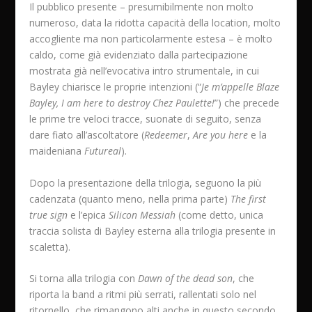
Il pubblico presente – presumibilmente non molto
numeroso, data la ridotta capacità della location, molto
accogliente ma non particolarmente estesa – è molto
caldo, come già evidenziato dalla partecipazione
mostrata già nell’evocativa intro strumentale, in cui
Bayley chiarisce le proprie intenzioni (“
Je m’appelle Blaze
Bayley, I am here to destroy Chez Paulette!
”) che precede
le prime tre veloci tracce, suonate di seguito, senza
dare fiato all’ascoltatore (
Redeemer
,
Are you here
e la
maideniana
Futureal
).
Dopo la presentazione della trilogia, seguono la più
cadenzata (quanto meno, nella prima parte)
The first
true sign
e l’epica
Silicon Messiah
(come detto, unica
traccia solista di Bayley esterna alla trilogia presente in
scaletta).
Si torna alla trilogia con
Dawn of the dead son
, che
riporta la band a ritmi più serrati, rallentati solo nel
ritornello, che rimangono alti anche in questo secondo