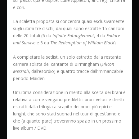
sul palco, quale ospite, Luke Appleton, anch’egli chitarra
e cori.
La scaletta proposta si concentra quasi esclusivamente
sugli ultimi tre dischi, dai quali sono estratte 15 canzoni
delle 20 totali (6 da
Infinite Entanglement
, 4 da
Endure
and Survive
e 5 da
The Redemption of William Black
).
A completare la setlist, un solo estratto dalla restante
carriera solista del cantante di Birmingham (
Silicon
Messiah
, dall’esordio) e quattro tracce dall’immancabile
periodo Maiden.
Un’ultima considerazione in merito alla scelta dei brani è
relativa a come vengano prediletti i brani veloci e diretti
estratti dalla trilogia a scapito dei brani più epici e
lunghi, che sono stati suonati nel tour di quest’anno e
che (a quanto pare) troveranno spazio in un prossimo
live album / DVD.